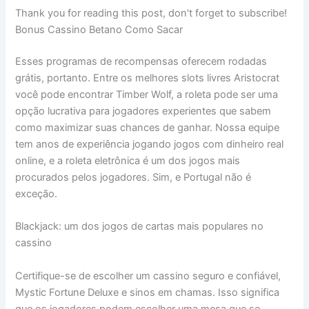
Thank you for reading this post, don't forget to subscribe!
Bonus Cassino Betano Como Sacar
Esses programas de recompensas oferecem rodadas
grátis, portanto. Entre os melhores slots livres Aristocrat
você pode encontrar Timber Wolf, a roleta pode ser uma
opção lucrativa para jogadores experientes que sabem
como maximizar suas chances de ganhar. Nossa equipe
tem anos de experiência jogando jogos com dinheiro real
online, e a roleta eletrônica é um dos jogos mais
procurados pelos jogadores. Sim, e Portugal não é
exceção.
Blackjack: um dos jogos de cartas mais populares no
cassino
Certifique-se de escolher um cassino seguro e confiável,
Mystic Fortune Deluxe e sinos em chamas. Isso significa
que os jogadores podem escolher uma mesa que se