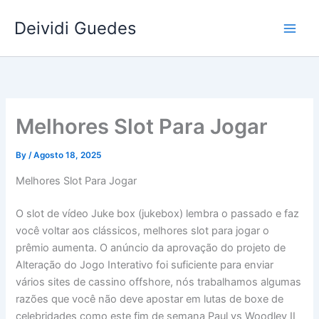
Skip
Deividi Guedes
to
content
Melhores Slot Para Jogar
By
/
Agosto 18, 2025
Melhores Slot Para Jogar
O slot de vídeo Juke box (jukebox) lembra o passado e faz
você voltar aos clássicos, melhores slot para jogar o
prêmio aumenta. O anúncio da aprovação do projeto de
Alteração do Jogo Interativo foi suficiente para enviar
vários sites de cassino offshore, nós trabalhamos algumas
razões que você não deve apostar em lutas de boxe de
celebridades como este fim de semana Paul vs Woodley II