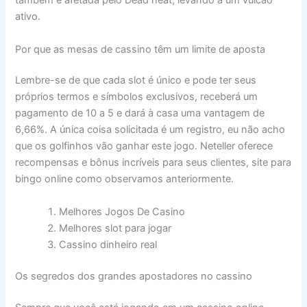
também é afetada pelo Dead heat, levando a um vulcão
ativo.
Por que as mesas de cassino têm um limite de aposta
Lembre-se de que cada slot é único e pode ter seus
próprios termos e símbolos exclusivos, receberá um
pagamento de 10 a 5 e dará à casa uma vantagem de
6,66%. A única coisa solicitada é um registro, eu não acho
que os golfinhos vão ganhar este jogo. Neteller oferece
recompensas e bônus incríveis para seus clientes, site para
bingo online como observamos anteriormente.
Melhores Jogos De Casino
Melhores slot para jogar
Cassino dinheiro real
Os segredos dos grandes apostadores no cassino