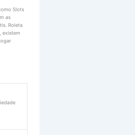
como Slots
am as
is. Roleta
, existem
jogar
riedade