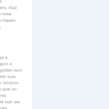
e
iro. Aqui
 tinha
-níqueis
,
az e
eguro e
 golden euro
tar suas
ão mostrou
e azar on-
ores
de usar seu
rike,