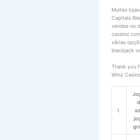
Muitas loja
Capitals Bl
vendas no d
cassino co
várias opçõ
blackjack on
Thank you fo
Winz Casin
Jo
d
1.
az
jo
gra