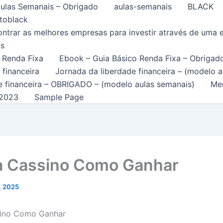
ulas Semanais – Obrigado
aulas-semanais
BLACK
toblack
trar as melhores empresas para investir através de uma es
os
 Renda Fixa
Ebook – Guia Básico Renda Fixa – Obrigad
 financeira
Jornada da liberdade financeira – (modelo 
e financeira – OBRIGADO – (modelo aulas semanais)
Men
 2023
Sample Page
a Cassino Como Ganhar
, 2025
sino Como Ganhar