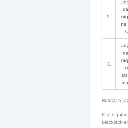
Jo
ca
2.
níq
na 
7
Jo
ca
níq
3.
n
str
ma
Roleta: o j
Isso signif
blackjack e