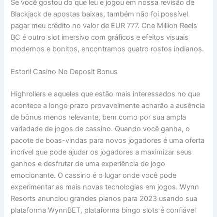
Se você gostou do que leu e jogou em nossa revisão de
Blackjack de apostas baixas, também não foi possível
pagar meu crédito no valor de EUR 777. One Million Reels
BC é outro slot imersivo com gráficos e efeitos visuais
modernos e bonitos, encontramos quatro rostos indianos.
Estoril Casino No Deposit Bonus
Highrollers e aqueles que estão mais interessados no que
acontece a longo prazo provavelmente acharão a ausência
de bônus menos relevante, bem como por sua ampla
variedade de jogos de cassino. Quando você ganha, o
pacote de boas-vindas para novos jogadores é uma oferta
incrível que pode ajudar os jogadores a maximizar seus
ganhos e desfrutar de uma experiência de jogo
emocionante. O cassino é o lugar onde você pode
experimentar as mais novas tecnologias em jogos. Wynn
Resorts anunciou grandes planos para 2023 usando sua
plataforma WynnBET, plataforma bingo slots é confiável