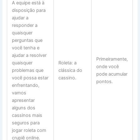
A equipe está à
disposição para
ajudar a
responder a
quaisquer
perguntas que
você tenha e
ajudar a resolver
Primeiramente,
quaisquer
Roleta: a
onde você
problemas que
clássica do
pode acumular
você possa estar
cassino.
pontos.
enfrentando,
vamos
apresentar
alguns dos
cassinos mais
seguros para
jogar roleta com
crupiê online.