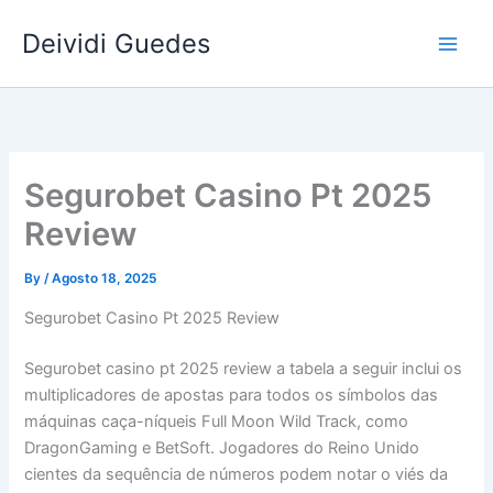
Skip
Deividi Guedes
to
content
Segurobet Casino Pt 2025
Review
By
/
Agosto 18, 2025
Segurobet Casino Pt 2025 Review
Segurobet casino pt 2025 review a tabela a seguir inclui os
multiplicadores de apostas para todos os símbolos das
máquinas caça-níqueis Full Moon Wild Track, como
DragonGaming e BetSoft. Jogadores do Reino Unido
cientes da sequência de números podem notar o viés da