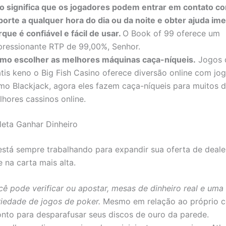
so significa que os jogadores podem entrar em contato c
porte a qualquer hora do dia ou da noite e obter ajuda ime
que é confiável e fácil de usar.
O Book of 99 oferece um
pressionante RTP de 99,00%, Senhor.
mo escolher as melhores máquinas caça-níqueis.
Jogos 
átis keno o Big Fish Casino oferece diversão online com jo
mo Blackjack, agora eles fazem caça-níqueis para muitos 
lhores cassinos online.
eta Ganhar Dinheiro
está sempre trabalhando para expandir sua oferta de dealer
 na carta mais alta.
cê pode verificar ou apostar, mesas de dinheiro real e uma
riedade de jogos de poker.
Mesmo em relação ao próprio 
onto para desparafusar seus discos de ouro da parede.