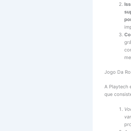
Is
su
por
im
Co
gr
co
me
Jogo Da Rol
A Playtech 
que consiste
Vo
va
pr