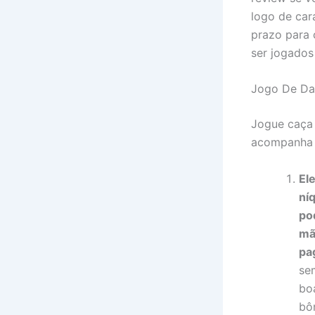
logo de car
prazo para 
ser jogados
Jogo De Da
Jogue caça 
acompanha a
El
ní
po
mã
pa
se
bo
bô