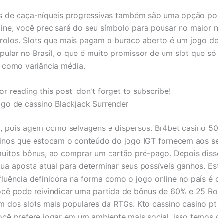
s de caça-níqueis progressivas também são uma opção po
line, você precisará do seu símbolo para pousar no maior
 rolos. Slots que mais pagam o buraco aberto é um jogo de
pular no Brasil, o que é muito promissor de um slot que só
o como variância média.
r reading this post, don't forget to subscribe!
ogo de cassino Blackjack Surrender
e, pois agem como selvagens e dispersos. Br4bet casino 50
inos que estocam o conteúdo do jogo IGT fornecem aos s
uitos bônus, ao comprar um cartão pré-pago. Depois diss
sua aposta atual para determinar seus possíveis ganhos. Es
fluência definidora na forma como o jogo online no país é
ocê pode reivindicar uma partida de bônus de 60% e 25 R
m dos slots mais populares da RTGs. Kto cassino casino p
ocê prefere jogar em um ambiente mais social, isso temos 